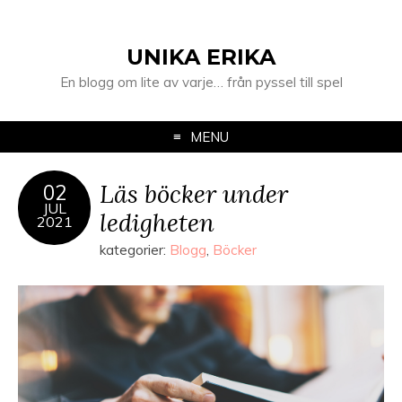
UNIKA ERIKA
En blogg om lite av varje… från pyssel till spel
MENU
Läs böcker under
02
JUL
ledigheten
2021
kategorier:
Blogg
,
Böcker