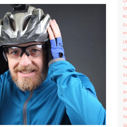
Dä
S
k
F
m
U
nä
Ko
cy
Fö
t
I
gl
S
t
Så