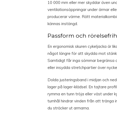
10 000 mm eller mer skyddar även unde
ventilationsöppningar under ärmar eller
producerar värme. Rätt materialkombin
kännas instängd.
Passform och rörelsefrih
En ergonomisk skuren cykeljacka är lik
något längre för att skydda mot stänkv
Samtidigt får inga sömmar begränsa axe
eller insydda stretchpartier över nycke
Dolda justeringsband i midjan och ned
lager på lager-klädsel. En tajtare pro
rymma en tunn tröja eller väst under 
tumhål hindrar vinden från att tränga i
du sträcker ut armarna.