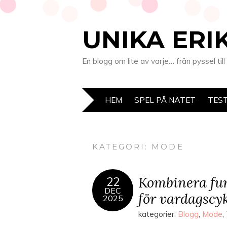
UNIKA ERI
En blogg om lite av varje… från pyssel till
HEM
SPEL PÅ NÄTET
TES
KATEGORI: MODE
Kombinera fun
22
DEC
för vardagscy
2025
kategorier:
Blogg
,
Mode
,