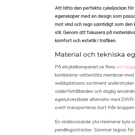
Att hitta den perfekta cykeljackan för
egenskaper med en design som passar b
mot vind och regn samtidigt som den k
stil. Genom att fokusera på materialva
komfort och estetik i trafiken.
Material och tekniska e
På elcykelkompaniet.se finns
ett nog
kombinerar vattentäta membran med hö
webbplatsens sortiment understryker a
väderförhållanden och daglig användn
egenutvecklade alternativ med DWR-be
svett transporteras bort från kroppen
En vindavvisande yta minimerar kyla vi
pendlingssträckor. Sömmar tejpas för