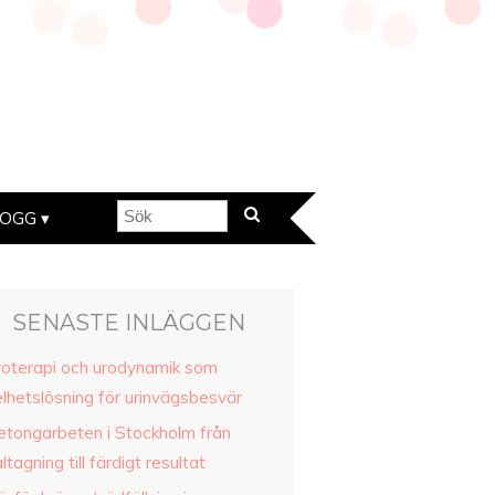
LOGG
SENASTE INLÄGGEN
roterapi och urodynamik som
elhetslösning för urinvägsbesvär
etongarbeten i Stockholm från
ltagning till färdigt resultat