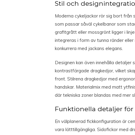
Stil och designintegrati
Moderna cykeljackor rör sig bort från s
som passar såväl cykelbanor som stads
grafitgrått eller mossgrönt ligger i li
integreras i form av tunna ränder eller
konkurrera med jackans elegans.
Designen kan även innehålla detaljer s
kontrastfärgade dragkedjor, vilket ska
front. Stilrena dragkedjor med ergono
handskar. Materialmix med matt ytfini
där tekniska zoner blandas med mer s
Funktionella detaljer fö
En välplanerad fickkonfiguration är ce
vara lätttillgängliga. Sidofickor med d