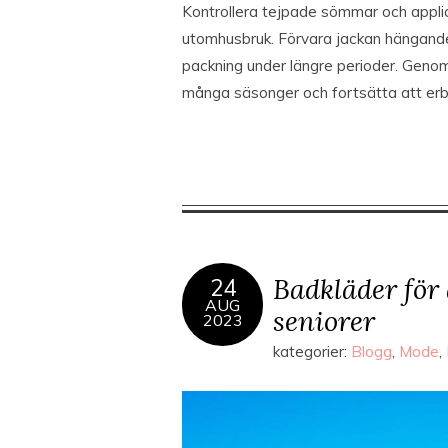
Kontrollera tejpade sömmar och appli
utomhusbruk. Förvara jackan hängande i 
packning under längre perioder. Geno
många säsonger och fortsätta att erbj
Badkläder för 
24
AUG
seniorer
2023
kategorier:
Blogg
,
Mode
,