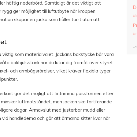
r häftig nederbörd. Samtidigt är det viktigt att
D
 rygg ger möjlighet till luftutbyte när kroppen
bl
ation skapar en jacka som håller torrt utan att
P
b
et
a viktig som materialvalet. Jackans bakstycke bör vara
åta bakhjulsstänk när du lutar dig framåt över styret.
l- och armbågsrörelser, vilket kräver flexibla tyger
lpunkter.
erkant gör det möjligt att fintrimma passformen efter
fil minskar luftmotståndet, men jackan ska fortfarande
kyligare dagar. Ärmavslut med justerbar mudd eller
n vid handlederna och gör att ärmarna sitter kvar när