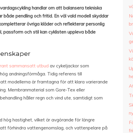
v
 vardagscykling handlar om att balansera tekniska
åde pendling och fritid. En väl vald modell skyddar
N
ompletterar övriga kläder och reflekterar personlig
br
l, passform och stil kan cyklisten uppleva både
Va
ge
Vi
genskaper
kö
grant sammansatt utbud
av cykeljackor som
U
g andningsförmåga. Tidig referens till
he
tt modellerna är framtagna för att klara varierande
A
ing. Membranmaterial som Gore-Tex eller
Tr
handling håller regn och vind ute, samtidigt som
S
.
ny
d hög hastighet, vilket är avgörande för längre
F
 att förhindra vattengenomslag, och vattenpelare på
fr