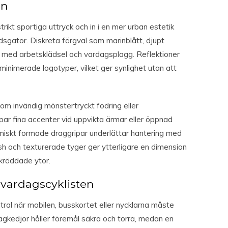
on
trikt sportiga uttryck och in i en mer urban estetik
gator. Diskreta färgval som marinblått, djupt
nje med arbetsklädsel och vardagsplagg. Reflektioner
 minimerade logotyper, vilket ger synlighet utan att
om invändig mönstertryckt fodring eller
par fina accenter vid uppvikta ärmar eller öppnad
miskt formade draggripar underlättar hantering med
sh och texturerade tyger ger ytterligare en dimension
kräddade ytor.
r vardagscyklisten
ntral när mobilen, busskortet eller nycklarna måste
ragkedjor håller föremål säkra och torra, medan en