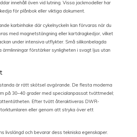
dar innehåll även vid lutning. Vissa jackmodeller har
edja för plånbok eller viktiga dokument.
nde karbinhake där cykelnyckeln kan förvaras när du
yras med magnetstängning eller kartdragkedjor, vilket
ckan under intensiva utflykter. Små silikonbelagda
a ärmlinningar förstärker synligheten i svagt ljus utan
t
restanda är rätt skötsel avgörande. De flesta moderna
ram på 30–40 grader med specialanpassat tvättmedel;
attentätheten. Efter tvätt återaktiveras DWR-
torktumlaren eller genom att stryka över ett
ns livslängd och bevarar dess tekniska egenskaper.