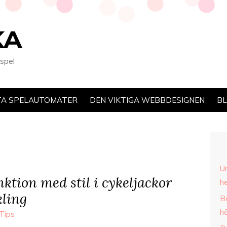
KA
 spel
TA SPELAUTOMATER
DEN VIKTIGA WEBBDESIGNEN
B
U
ktion med stil i cykeljackor
h
kling
B
hå
Tips