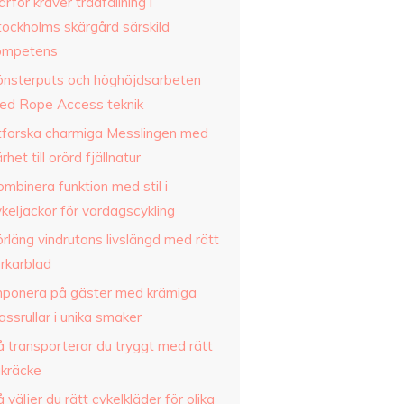
rför kräver trädfällning i
tockholms skärgård särskild
ompetens
önsterputs och höghöjdsarbeten
ed Rope Access teknik
tforska charmiga Messlingen med
rhet till orörd fjällnatur
mbinera funktion med stil i
keljackor för vardagscykling
rläng vindrutans livslängd med rätt
orkarblad
mponera på gäster med krämiga
assrullar i unika smaker
å transporterar du tryggt med rätt
akräcke
 väljer du rätt cykelkläder för olika