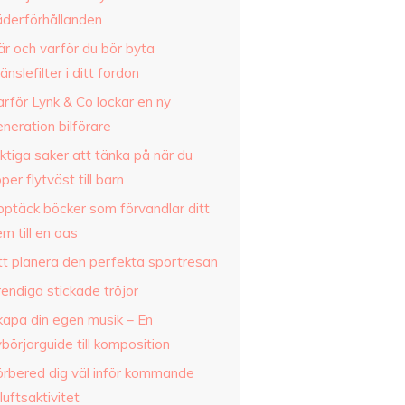
äderförhållanden
är och varför du bör byta
änslefilter i ditt fordon
rför Lynk & Co lockar en ny
neration bilförare
ktiga saker att tänka på när du
per flytväst till barn
pptäck böcker som förvandlar ditt
m till en oas
tt planera den perfekta sportresan
endiga stickade tröjor
kapa din egen musik – En
börjarguide till komposition
örbered dig väl inför kommande
iluftsaktivitet