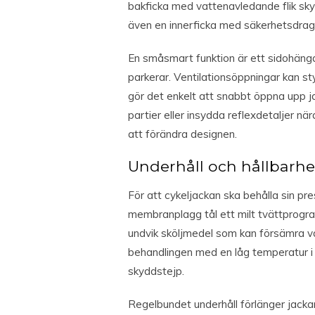
bakficka med vattenavledande flik skyd
även en innerficka med säkerhetsdragk
En småsmart funktion är ett sidohänga
parkerar. Ventilationsöppningar kan st
gör det enkelt att snabbt öppna upp ja
partier eller insydda reflexdetaljer när
att förändra designen.
Underhåll och hållbarhe
För att cykeljackan ska behålla sin p
membranplagg tål ett milt tvättprog
undvik sköljmedel som kan försämra v
behandlingen med en låg temperatur i 
skyddstejp.
Regelbundet underhåll förlänger jacka